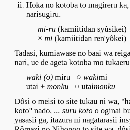
Hoka no kotoba to magireru ka,
narisugiru.
mi-ru
(kamiitidan syûsikei)
×
mi
(kamiitidan ren'yôkei)
Tadasi, kumiawase no baai wa reigai
nari, ue de ageta kotoba mo tukaeru
waki (o)
miru ○
waki
mi
utai +
monku
○ utai
monku
Dôsi o meisi to site tukau ni wa, "
koto" nado,
... suru koto
o oginai
b
yasasii ga, itazura ni nagatarasii i
Rômazi no Nihongo to site wa, dôsi