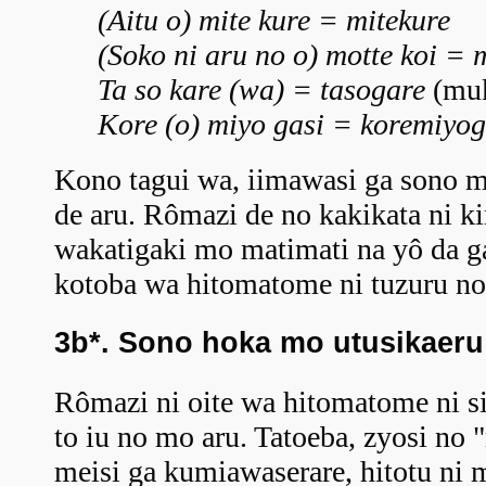
(Aitu o) mite kure = mitekure
(Soko ni aru no o) motte koi = 
Ta so kare (wa) = tasogare
(mu
Kore (o) miyo gasi = koremiyog
Kono tagui wa, iimawasi ga sono ma
de aru. Rômazi de no kakikata ni k
wakatigaki mo matimati na yô da ga
kotoba wa hitomatome ni tuzuru no
3b*. Sono hoka mo utusikaeru
Rômazi ni oite wa hitomatome ni si
to iu no mo aru. Tatoeba, zyosi no 
meisi ga kumiawaserare, hitotu ni