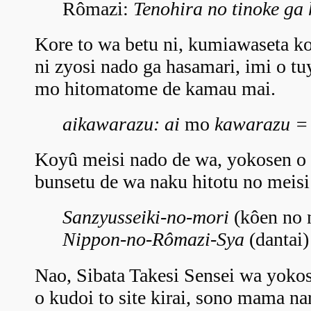
Rômazi:
Tenohira no tinoke ga 
Kore to wa betu ni, kumiawaseta ko
ni zyosi nado ga hasamari, imi o t
mo hitomatome de kamau mai.
aikawarazu: ai
mo
kawarazu =
Koyû meisi nado de wa, yokosen o
bunsetu de wa naku hitotu no meisi
Sanzyusseiki-no-mori
(kôen no 
Nippon-no-Rômazi-Sya
(dantai)
Nao, Sibata Takesi Sensei wa yoko
o kudoi to site kirai, sono mama nar