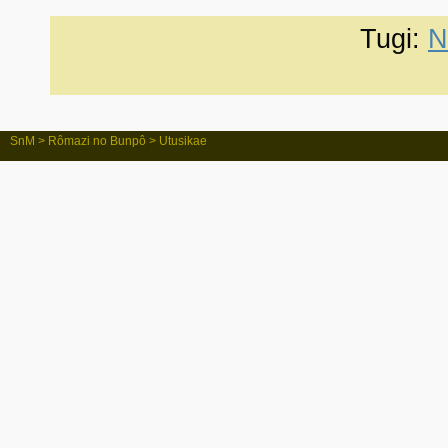
Tugi:
N
SnM
>
Rômazi no Bunpô
> Utusikae