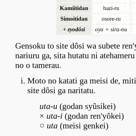
Kamiitidan
hazi-ru
Simoitidan
osore-ru
+ zyodôsi
oya + sira-nu
Gensoku to site dôsi wa subete ren'
nariuru ga, sita hutatu ni atehameru
no o tamerau.
Moto no katati ga meisi de, mit
site dôsi ga naritatu.
uta-u
(godan syûsikei)
×
uta-i
(godan ren'yôkei)
○
uta
(meisi genkei)