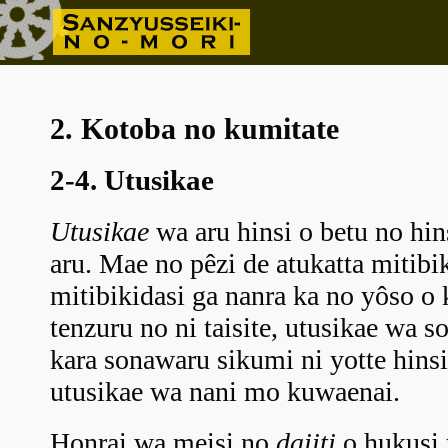
2. Kotoba no kumitate
2-4. Utusikae
Utusikae
wa aru hinsi o betu no hin
aru. Mae no pêzi de atukatta mitibik
mitibikidasi ga nanra ka no yôso o 
tenzuru no ni taisite, utusikae wa 
kara sonawaru sikumi ni yotte hinsi
utusikae wa nani mo kuwaenai.
Honrai wa meisi no
daiiti
o hukusi y