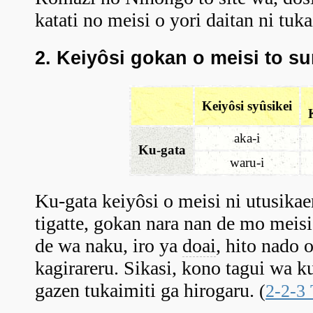
katati no meisi o yori daitan ni tuka
2. Keiyôsi gokan o meisi to su
Keiyôsi syûsikei
aka-i
Ku-gata
waru-i
Ku-gata keiyôsi o meisi ni utusikae
tigatte, gokan nara nan de mo meisi
de wa naku, iro ya
doai
, hito nado 
kagirareru. Sikasi, kono tagui wa 
gazen tukaimiti ga hirogaru.
(
2-2-3