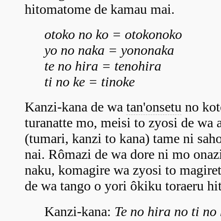
hitomatome de kamau mai.
otoko no ko = otokonoko
yo no naka = yononaka
te no hira = tenohira
ti no ke = tinoke
Kanzi-kana de wa
tan'onsetu
no kot
turanatte mo, meisi to zyosi de wa 
(tumari, kanzi to kana) tame ni sa
nai. Rômazi de wa dore ni mo onaz
naku, komagire wa zyosi to magire
de wa tango o yori ôkiku toraeru hi
Kanzi-kana:
Te no hira no ti no