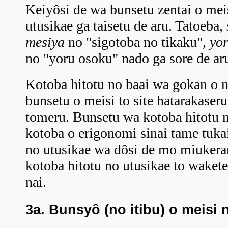
Keiyôsi de wa bunsetu zentai o meis
utusikae ga taisetu de aru. Tatoeba,
mesiya
no "sigotoba no tikaku",
yo
no "yoru osoku" nado ga sore de ar
Kotoba hitotu no baai wa gokan o m
bunsetu o meisi to site hatarakaser
tomeru. Bunsetu wa kotoba hitotu no
kotoba o erigonomi sinai tame tuka
no utusikae wa dôsi de mo miukerar
kotoba hitotu no utusikae to waket
nai.
3a. Bunsyô (no itibu) o meisi 