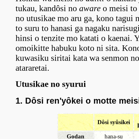
tukau, kandôsi no
aware
o meisi to 
no utusikae mo aru ga, kono tagui 
to suru to hanasi ga nagaku narisug
hinsi o tenzite mo katati o kaenai.
omoikitte habuku koto ni sita. Kono
kuwasiku siritai kata wa senmon n
atararetai.
Utusikae no syurui
1. Dôsi ren'yôkei o motte meis
Dôsi syûsikei
Godan
hana-su